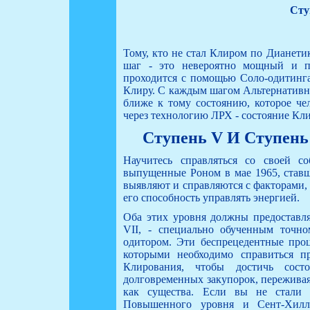
Сту
Тому, кто не стал Клиром по Дианети
шаг - это невероятно мощный и по
проходится с помощью Соло-одитинга
Клиру. С каждым шагом Альтернативно
ближе к тому состоянию, которое чел
через технологию ЛРХ - состояние Кли
Ступень V И Ступень
Научитесь справляться со своей с
выпущенные Роном в мае 1965, став
выявляют и справляются с факторами,
его способность управлять энергией.
Оба этих уровня должны предоставл
VII, - специально обученным точ
одитором. Эти беспрецедентные проц
которыми необходимо справиться п
Клирования, чтобы достичь сос
долговременных закупорок, пережива
как существа. Если вы не стали
Повышенного уровня и Сент-Хилл