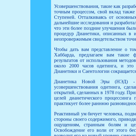
Усовершенствования, такие как разраб
точным процессом, свой вклад также
Ступеней. Отталкиваясь от основны
дальнейшие исследования и разработа
что эти более поздние улучшения был
процедур Дианетики, описанных в и
неопровержимым свидетельством точно
Чтобы дать вам представление о то
Хаббарда, предлагаем вам такие 
результатов от использования методо
около 2000 часов одитинга, и это
Дианетики и Саентологии сокращается
Дианетика Новой Эры (НЭД) - э
усовершенствования одитинга, сдел
открытий, сделанных в 1978 году. Пр
целей дианетического процессинга 
практикует более раннюю разновиднос
Реактивный ум бичует человека, подв
стороны своего содержимого, приводя
ощущениям, странным болям и цел
Освобождение его воли от этого бес
возводит его на новый уровень самооп