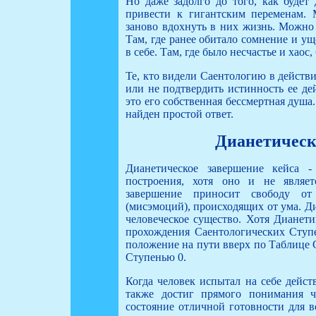
Но даже задолго до того, как будет 
привести к гигантским переменам.
заново вдохнуть в них жизнь. Можно 
Там, где ранее обитало сомнение и ущ
в себе. Там, где было несчастье и хаос, 
Те, кто видели Саентологию в действи
или не подтвердить истинность ее де
это его собственная бессмертная душа
найден простой ответ.
Дианетическ
Дианетическое завершение кейса 
построения, хотя оно и не являет
завершение приносит свободу о
(мисэмоций), происходящих от ума. Ди
человеческое существо. Хотя Дианети
прохождения Саентологических Ступ
положение на пути вверх по Таблице 
Ступенью 0.
Когда человек испытал на себе дейст
также достиг прямого понимания ч
состояние отличной готовности для в