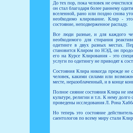
До тех пор, пока человек не очистился
он стал благодаря более раннему одити
вселенной, рано или поздно снова ут
необходимо клирование. Клир - это
состояние, неподверженное распаду.
Все люди разные, и для каждого че
необходимого для стирания реактив
одитинге в двух разных местах. П
становится Клиром по НЭД, он продол
его на Курсе Клирования - это спец
услуги по одитингу не приводят к сос
Состояния Клира никогда прежде не 
человек, какими силами или возможн
месте, неразоблаченный, и в конце кон
Полное сияние состояния Клира не им
культуре, религии и т.п. К нему долго
проведены исследования Л. Рона Хабб
Но теперь это состояние действител
саентологов по всему миру стали Клир