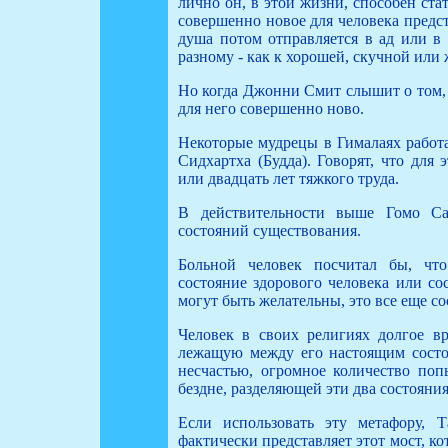
лично он, в этой жизни, способен ста
совершенно новое для человека предс
душа потом отправляется в ад или в 
разному - как к хорошей, скучной или 
Но когда Джонни Смит слышит о том, 
для него совершенно ново.
Некоторые мудрецы в Гималаях работа
Сидхартха (Будда). Говорят, что для
или двадцать лет тяжкого труда.
В действительности выше Гомо Са
состояний существования.
Больной человек посчитал бы, ч
состояние здорового человека или сос
могут быть желательны, это все еще
Человек в своих религиях долгое вр
лежащую между его настоящим состо
несчастью, огромное количество попы
бездне, разделяющей эти два состояния
Если использовать эту метафору, 
фактически представляет этот мост, к