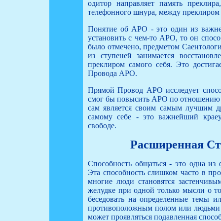
одитор направляет память преклира
телефонного шнура, между преклиром 
Понятие об АРО - это один из важн
установить с чем-то АРО, то он спос
было отмечено, предметом Саентологии
из ступеней занимается восстанов
преклиром самого себя. Это достига
Провода АРО.
Прямой Провод АРО исследует способ
смог бы повысить АРО по отношению к 
сам является своим самым лучшим др
самому себе - это важнейший крае
свободе.
Расширенная Ст
Способность общаться - это одна из
Эта способность слишком часто в про
многие люди становятся застенчивы
желудке при одной только мысли о то
беседовать на определенные темы и
противоположным полом или людьми д
может проявляться подавленная способ