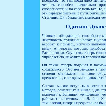
пределов, что вам когда-либо мечтал
человек способен значительно про
способностей и на себе испытать то, 
эти барьеры сметены с пути. Улучшен
Ступенях. Они буквально приводят чел
Одитинг Диане
Человек, обладающий способностями
действовать, функционировать и упра
акробат, к примеру, искусно выполн
пищу. А человек, которых приобрел
Расширенных Ступенях, теперь спосо
управляет ею, находится в хорошем на
Он также теперь подошел к возмож
содержимого. Это невозможно в таких
степени отвлекается на свое окр
препятствия, с которыми справляются
Сначала можно вступить в контакт 
методов, описанных в книге "Дианети
приведет к большим улучшениям, че
работают неизменно, но Л. Рон Ха
технологии, которая предоставила бы 