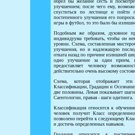
обрел бы желание сесть и посмотр
улучшением; после чего ему, возмож
спуститься по лестнице и пойти п
постепенного улучшения его попроси
игры в футбол, то это было бы излишн
Подобным же образом, духовное пр
индивидуума требовать, чтобы он не
уровни. Схема, составленная мистеро
улучшения, но и надлежащую после
отката назад по причине излишней ши
одно улучшение за один прием, 
предоставляет человеку возможно
действительно очень высокому состоя
Схема, которая отображает эти
Классификации, Градации и Осознания
две половины. Левая показывает шаги
Саентологии, правая - шаги одитинга.
Классификация относится к обучению
человек получит Класс определенн
позволено перейти к следующему Клас
и достичь определенных навыков.
Градация относится к постепен