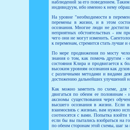
наблюдений за его поведением. Таким
индивидуум, ибо именно к нему обра
На уровне "необходимости в перемена
перемены в жизни, и в этом состо
осознания. Многие люди не достигли 
неприятных обстоятельствах - им пр
чего они не могут изменить. Саентоло
к переменам, стремится стать лучше и
По мере продвижения по мосту чело
знания о том, как помочь другим - о
состояния Клира и продвигается к бо
высоким уровням осознания как духов
с различными методами и видами дея
достижению дальнейших улучшений н
Как можно заметить по схеме, для 
двигаться по обеим ее половинам - 
аксиомы существования через обучен
высшего осознания в жизни. Если в
взаимосвязь с жизнью, вам нужно исп
соотносятся с вами. Попытка взойти 
если бы вы пытались взобраться на го
по обеим сторонам этой схемы, шаг за