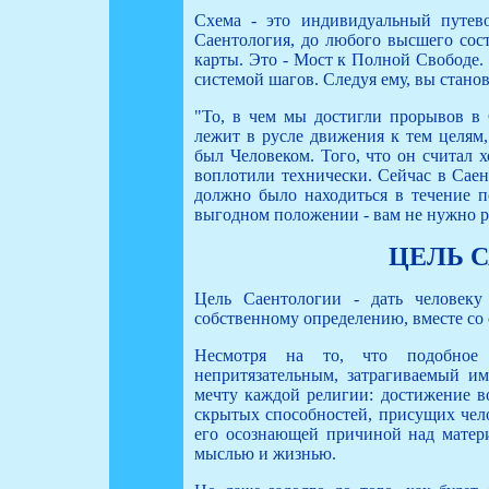
Схема - это индивидуальный путево
Саентология, до любого высшего сост
карты. Это - Мост к Полной Свободе.
системой шагов. Следуя ему, вы стано
"То, в чем мы достигли прорывов в 
лежит в русле движения к тем целям,
был Человеком. Того, что он считал
воплотили технически. Сейчас в Саен
должно было находиться в течение п
выгодном положении - вам не нужно ра
ЦЕЛЬ 
Цель Саентологии - дать человеку
собственному определению, вместе со
Несмотря на то, что подобное 
непритязательным, затрагиваемый им
мечту каждой религии: достижение в
скрытых способностей, присущих чело
его осознающей причиной над матери
мыслью и жизнью.