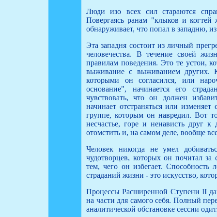
Люди изо всех сил стараются спра
Повергаясь ранам "клыков и когтей 
обнаруживает, что попал в западню, из
Эта западня состоит из личный прегр
человечества. В течение своей жиз
правилам поведения. Это те устои, к
выживание с выживанием других. К
которыми он согласился, или наро
основание", начинается его страд
чувствовать, что он должен избави
начинает отстраняться или изменяет
группе, которым он навредил. Вот т
несчастье, горе и ненависть друг к 
отомстить и, на самом деле, вообще в
Человек никогда не умел добивать
чудотворцев, которых он почитал за 
тем, чего он избегает. Способность 
страданий жизни - это искусство, кото
Процессы Расширенной Ступени II даю
на части для самого себя. Полный пер
аналитической обстановке сессии оди