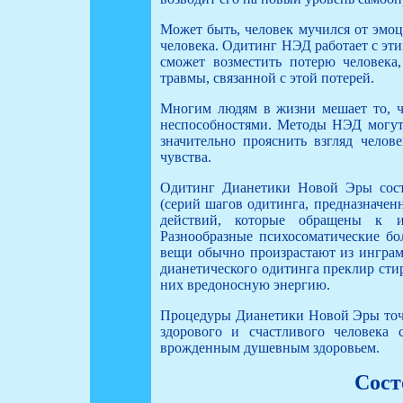
Может быть, человек мучился от эмоц
человека. Одитинг НЭД работает с этим
сможет возместить потерю человека
травмы, связанной с этой потерей.
Многим людям в жизни мешает то, ч
неспособностями. Методы НЭД могут
значительно прояснить взгляд челов
чувства.
Одитинг Дианетики Новой Эры сост
(серий шагов одитинга, предназначен
действий, которые обращены к и
Разнообразные психосоматические бо
вещи обычно произрастают из инграм
дианетического одитинга преклир сти
них вредоносную энергию.
Процедуры Дианетики Новой Эры точ
здорового и счастливого человека
врожденным душевным здоровьем.
Сост