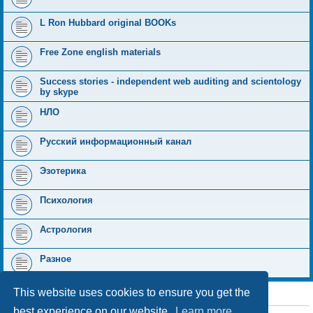
L Ron Hubbard original BOOKs
Free Zone english materials
Success stories - independent web auditing and scientology
by skype
НЛО
Русский информационный канал
Эзотерика
Психология
Астрология
Разное
This website uses cookies to ensure you get the
STATISTICS
best experience on our website.
Learn more