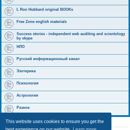
L Ron Hubbard original BOOKs
Free Zone english materials
Success stories - independent web auditing and scientology
by skype
НЛО
Русский информационный канал
Эзотерика
Психология
Астрология
Разное
This website uses cookies to ensure you get the
STATISTICS
best experience on our website.
Learn more